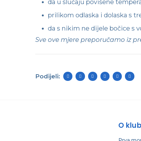
da u slučaju povišene temper
prilikom odlaska i dolaska s 
da s nikim ne dijele bočice s
Sve ove mjere preporučamo iz pre
Podijeli:
O klu
Prva m