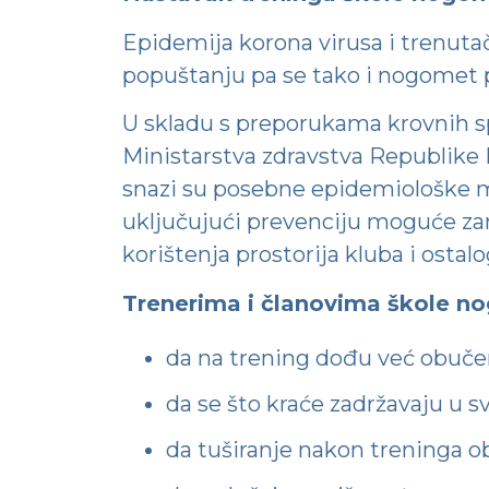
Epidemija korona virusa i trenuta
popuštanju pa se tako i nogomet p
U skladu s preporukama krovnih sp
Ministarstva zdravstva Republike 
snazi su posebne epidemiološke m
uključujući prevenciju moguće zar
korištenja prostorija kluba i ostalo
Trenerima i članovima škole 
da na trening dođu već obuče
da se što kraće zadržavaju u 
da tuširanje nakon treninga o