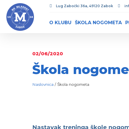
Lug Zabočki 36a, 49120 Zabok
in
O KLUBU
ŠKOLA NOGOMETA
P
02/06/2020
Škola nogome
Naslovnica
/
Škola nogometa
Nastavak treninga škole nogom