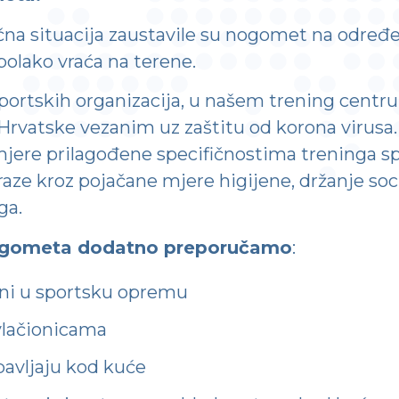
čna situacija zaustavile su nogomet na određe
olako vraća na terene.
ortskih organizacija, u našem trening centru 
Hrvatske vezanim uz zaštitu od korona virusa. 
jere prilagođene specifičnostima treninga sp
aze kroz pojačane mjere higijene, držanje soci
ga.
nogometa dodatno preporučamo
:
ni u sportsku opremu
svlačionicama
bavljaju kod kuće