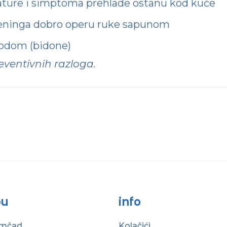
ature i simptoma prehlade ostanu kod kuće
treninga dobro operu ruke sapunom
 vodom (bidone)
ventivnih razloga.
bu
info
omčad
Kolačići