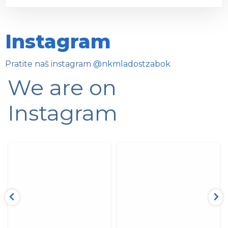
Instagram
Pratite naš instagram
@nkmladostzabok
We are on
Instagram
Danas zadnja tekma sezone!
Nakon uspješnog prošlog kola,
Vidimo se na Zaseki!
novi vikend je pred
...